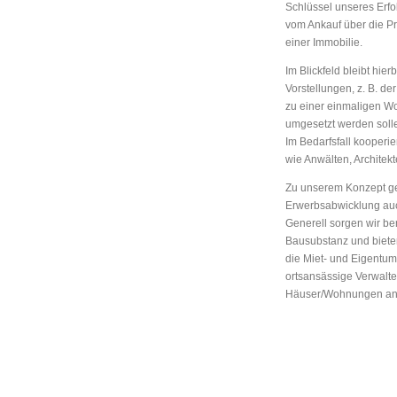
Schlüssel unseres Erfo
vom Ankauf über die Pr
einer Immobilie.
Im Blickfeld bleibt hie
Vorstellungen, z. B. d
zu einer einmaligen Wo
umgesetzt werden soll
Im Bedarfsfall kooperie
wie Anwälten, Archite
Zu unserem Konzept ge
Erwerbsabwicklung auc
Generell sorgen wir ber
Bausubstanz und biete
die Miet- und Eigentum
ortsansässige Verwalter
Häuser/Wohnungen an